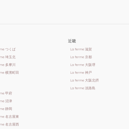
近畿
erme つくば
La ferme 滋賀
erme 埼玉北
La ferme 京都
erme 多摩川
La ferme 大阪堺
erme 横濱町田
La ferme 神戸
La ferme 大阪北摂
La ferme 淡路島
erme 甲府
erme 沼津
erme 静岡
erme 名古屋東
erme 名古屋西