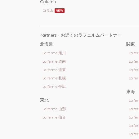
Column
コラム
Partners - お近くのラフェルムパートナー
北海道
関東
La ferme 旭川
La f
La ferme 道南
La f
La ferme 道東
La f
La ferme 札幌
La f
La ferme 帯広
東海
東北
La f
La ferme 山形
La f
La ferme 仙台
La f
La f
La f