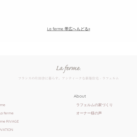
La ferme 帯広へもどる»
フランスの片田舎に暮らす。
アンティークな新築住宅 - ラフェルム
About
rme
ラフェルムの家づくり
 La ferme
オーナー様の声
rme RIVAGE
VATION