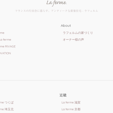
フランスの片田舎に暮らす。
アンティークな新築住宅 - ラフェルム
About
rme
ラフェルムの家づくり
 La ferme
オーナー様の声
rme RIVAGE
VATION
近畿
erme つくば
La ferme 滋賀
erme 埼玉北
La ferme 京都