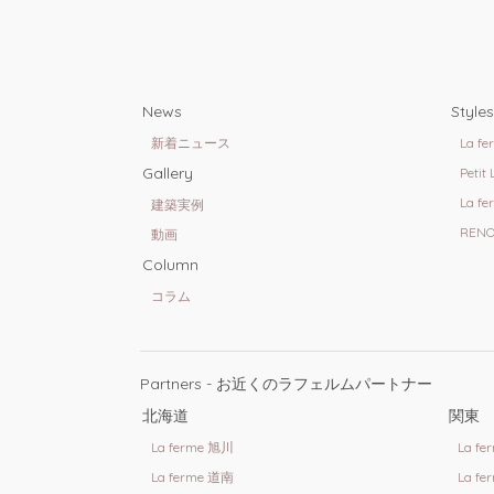
News
Styles
新着ニュース
La fe
Gallery
Petit
La fe
建築実例
RENO
動画
Column
コラム
Partners - お近くのラフェルムパートナー
北海道
関東
La ferme 旭川
La f
La ferme 道南
La f