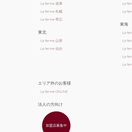
La ferme 道東
La f
La ferme 札幌
La f
La ferme 帯広
東海
東北
La f
La ferme 山形
La f
La ferme 仙台
La f
La f
La f
エリア外のお客様
La ferme ONLINE
法人の方向け
加盟店募集中