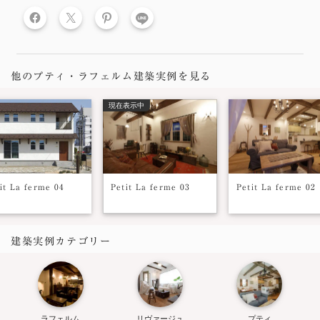
LINE
他のプティ・ラフェルム建築実例を見る
現在表示中
it La ferme 04
Petit La ferme 03
Petit La ferme 02
建築実例カテゴリー
ラフェルム
リヴァージュ
プティ