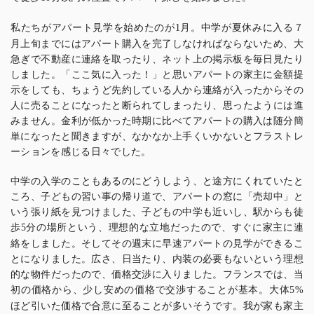
私たちがアパート見学を始めたのが
月。中学が夏休みに入る７
1
月上旬までにはアパート購入を完了しなければならないため、大
急ぎで不動産に連絡を取ったり、ネット上の掲示板を毎日見たり
しました。「ここ気に入った！」と思いアパートの家主に金額提
示をしても、ちょうど先約している人から連絡が入ったからその
人に売ることになったと断られてしまったり、思ったようには進
みません。金利が低かった時期に比べてアパートの購入は随分簡
単になったと聞きますが、なかなか上手くいかないとフラストレ
ーションを感じる日々でした。
中学の入学のこともあるのにどうしよう、と途方にくれていたと
ころ、子どもの習い事の帰り道で、アパートの窓に「売却中」と
いう張り紙を見つけました、子どもの中学も近いし、駅からも徒
歩
分の場所という、理想的な立地だったので、すぐに家主に連
5
絡をしました。そしてその週末に早速アパートの見学ができるこ
とになりました。広さ、日当たり、内装の必要もないという理想
的な物件だったので、価格交渉に入りました。フランスでは、当
初の価格から、少し安めの価格で交渉することが基本。大体
5%
ほど引いた価格で合意に至ることが多いそうです。我が家も家主