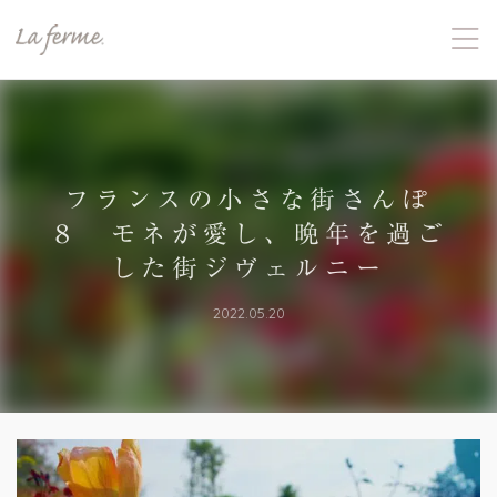
フランスの小さな街さんぽ
８ モネが愛し、晩年を過ご
した街ジヴェルニー
2022.05.20