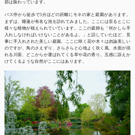
節は賑わっています。
バス停から徒歩で
分ほどの距離にモネの家と庭園があります。
5
まずは、睡蓮が有名な池を訪れてみました。ここには至るとこに
様々な植物が植えられていています。ここの庭師も「何かしら手
入れしなければいけないことがあるよ。」と話していたほど、見
事に手入れされた美しい庭園。ここに咲く花や木々は勿論美しい
のですが、鳥のさえずり、さらさらと心地よく吹く風、水面が揺
れる川面、どこからか運ばれてくる草や花の香り。五感に訴えか
けてくるような自然がここにはあります。