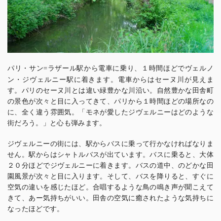
パリ・サン
ラザール駅から電車に乗り、１時間ほどでヴェルノ
=
ン・ジヴェルニー駅に着きます。電車からはセーヌ川が見えま
す。パリのセーヌ川とは違い緑豊かな川沿い。自然豊かな田舎町
の景色が次々と目に入ってきて、パリから１時間ほどの場所なの
に、全く違う雰囲気。「モネが愛したジヴェルニーはどのような
街だろう。」と心も弾みます。
ジヴェルニーの街には、駅からバスに乗って行かなければなりま
せん。駅からはシャトルバスが出ています。バスに乗ると、大体
２０分ほどでジヴェルニーに着きます。バスの道中、のどかな田
園風景が次々と目に入ります。そして、バスを降りると、すぐに
空気の違いを感じたほど。合唱するような鳥の鳴き声が聞こえて
きて、あー気持ちがいい。田舎の空気に癒されたような気持ちに
なったほどです。