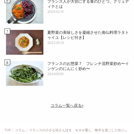
フランス人が大切にする食のひとつ、クリュデ
ィテとは
2025.02.14
夏野菜の美味しさを凝縮させた南仏料理ラタト
ゥイユ【レシピ付き】
2022.09.23
フランスのお惣菜７ フレンチ流野菜炒め〜イ
ンゲンのにんにく炒め〜
2024.09.05
コラム一覧へ戻る»
TOP
コラム
フランスの小さな街さんぽ８ モネが愛し、晩年を過ごした街ジヴェルニー