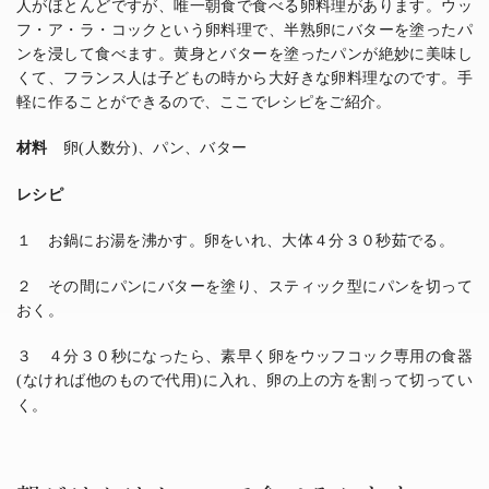
人がほとんどですが、唯一朝食で食べる卵料理があります。ウッ
フ・ア・ラ・コックという卵料理で、半熟卵にバターを塗ったパ
ンを浸して食べます。黄身とバターを塗ったパンが絶妙に美味し
くて、フランス人は子どもの時から大好きな卵料理なのです。手
軽に作ることができるので、ここでレシピをご紹介。
材料
卵
人数分
、パン、バター
(
)
レシピ
１ お鍋にお湯を沸かす。卵をいれ、大体４分３０秒茹でる。
２ その間にパンにバターを塗り、スティック型にパンを切って
おく。
３ ４分３０秒になったら、素早く卵をウッフコック専用の食器
なければ他のもので代用
に入れ、卵の上の方を割って切ってい
(
)
く。