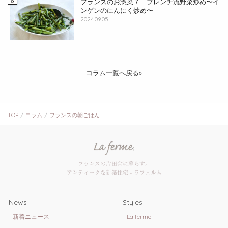
フランスのお惣菜７ フレンチ流野菜炒め〜イ
ンゲンのにんにく炒め〜
2024.09.05
コラム一覧へ戻る»
TOP
コラム
フランスの朝ごはん
フランスの片田舎に暮らす。
アンティークな新築住宅 - ラフェルム
News
Styles
新着ニュース
La ferme