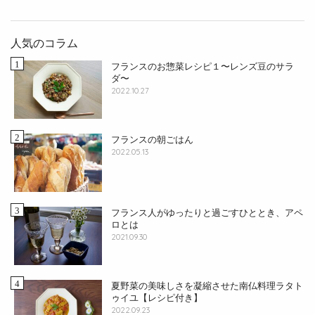
人気のコラム
フランスのお惣菜レシピ１〜レンズ豆のサラ
ダ〜
2022.10.27
フランスの朝ごはん
2022.05.13
フランス人がゆったりと過ごすひととき、アペ
ロとは
2021.09.30
夏野菜の美味しさを凝縮させた南仏料理ラタト
ゥイユ【レシピ付き】
2022.09.23