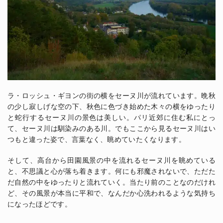
ラ・ロッシュ・ギヨンの街の横をセーヌ川が流れています。晩秋
の少し寂しげな空の下、秋色に色づき始めた木々の横をゆったり
と蛇行するセーヌ川の景色は美しい。パリ近郊に住む私にとっ
て、セーヌ川は馴染みのある川。でもここから見るセーヌ川はい
つもと違った姿で、言葉なく、眺めていたくなります。
そして、高台から田園風景の中を流れるセーヌ川を眺めている
と、不思議と心が落ち着きます。何にも邪魔されないで、ただた
だ自然の中をゆったりと流れていく。当たり前のことなのだけれ
ど、その風景が本当に平和で、なんだか心洗われるような気持ち
になったほどです。