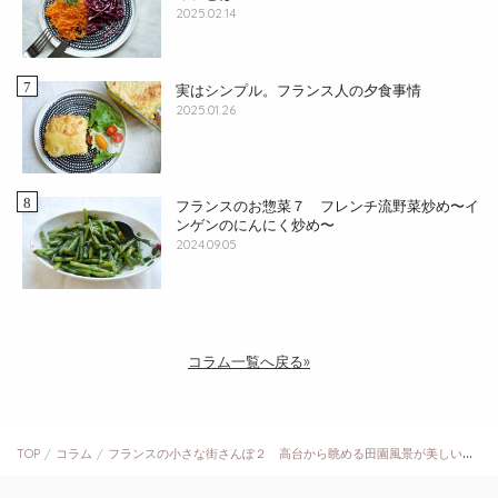
2025.02.14
実はシンプル。フランス人の夕食事情
2025.01.26
フランスのお惣菜７ フレンチ流野菜炒め〜イ
ンゲンのにんにく炒め〜
2024.09.05
コラム一覧へ戻る»
TOP
コラム
フランスの小さな街さんぽ２ 高台から眺める田園風景が美しいルッサン