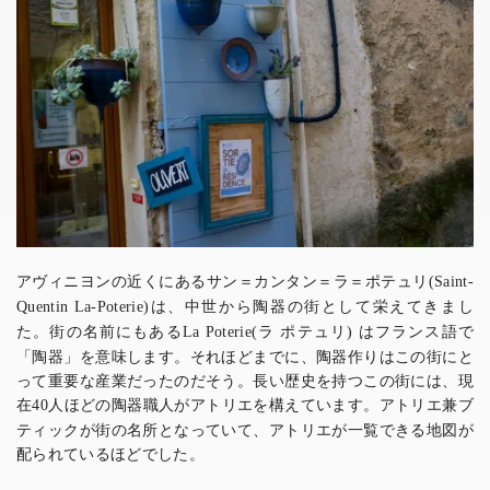
アヴィニヨンの近くにあるサン＝カンタン＝ラ＝ポテュリ
(Saint-
は、中世から陶器の街として栄えてきまし
Quentin La-Poterie)
た。街の名前にもある
ラ ポテュリ
はフランス語で
La Poterie(
)
「陶器」を意味します。それほどまでに、陶器作りはこの街にと
って重要な産業だったのだそう。長い歴史を持つこの街には、現
在
人ほどの陶器職人がアトリエを構えています。アトリエ兼ブ
40
ティックが街の名所となっていて、アトリエが一覧できる地図が
配られているほどでした。