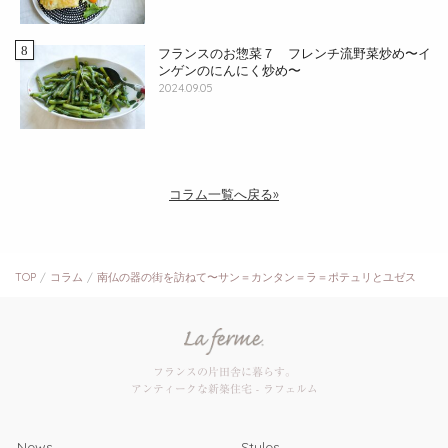
フランスのお惣菜７ フレンチ流野菜炒め〜イ
ンゲンのにんにく炒め〜
2024.09.05
コラム一覧へ戻る»
TOP
コラム
南仏の器の街を訪ねて〜サン＝カンタン＝ラ＝ポテュリとユゼス
フランスの片田舎に暮らす。
アンティークな新築住宅 - ラフェルム
News
Styles