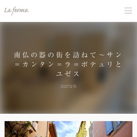
南仏の器の街を訪ねて〜サン
＝カンタン＝ラ＝ポテュリと
ユゼス
2021.12.15