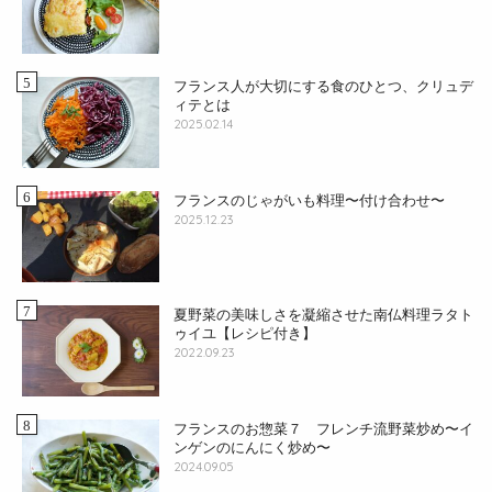
フランス人が大切にする食のひとつ、クリュデ
ィテとは
2025.02.14
フランスのじゃがいも料理〜付け合わせ〜
2025.12.23
夏野菜の美味しさを凝縮させた南仏料理ラタト
ゥイユ【レシピ付き】
2022.09.23
フランスのお惣菜７ フレンチ流野菜炒め〜イ
ンゲンのにんにく炒め〜
2024.09.05